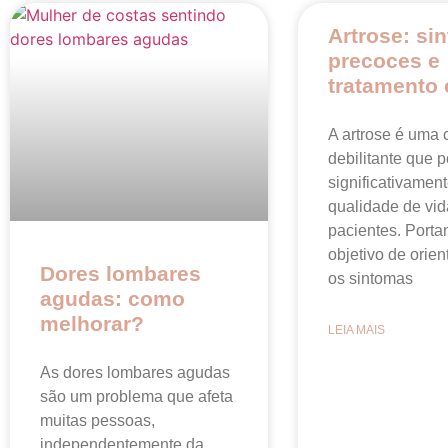
Artrose: si
precoces e
tratamento 
A artrose é uma 
debilitante que p
significativament
qualidade de vid
pacientes. Porta
objetivo de orien
Dores lombares
os sintomas
agudas: como
melhorar?
LEIA MAIS
As dores lombares agudas
são um problema que afeta
muitas pessoas,
independentemente da