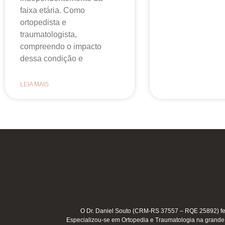
faixa etária. Como
ortopedista e
traumatologista,
compreendo o impacto
dessa condição e
LEIA MAIS
O Dr. Daniel Souto (CRM-RS 37557 – RQE 25892) fe
Especializou-se em Ortopedia e Traumatologia na grande