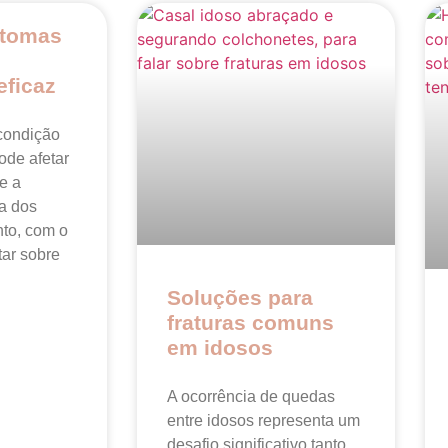
ntomas
eficaz
condição
ode afetar
e a
a dos
nto, com o
tar sobre
Soluções para
fraturas comuns
em idosos
A ocorrência de quedas
entre idosos representa um
desafio significativo tanto