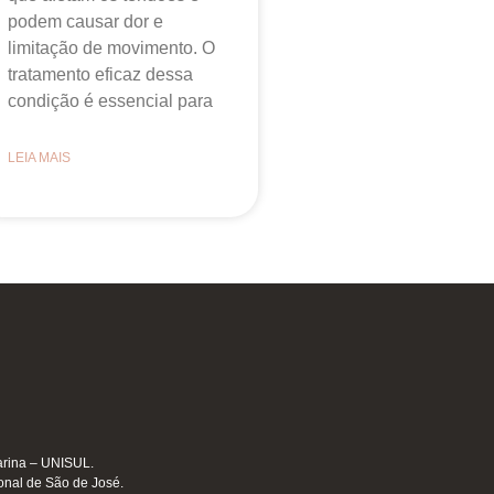
podem causar dor e
limitação de movimento. O
tratamento eficaz dessa
condição é essencial para
LEIA MAIS
arina – UNISUL.
onal de São de José.